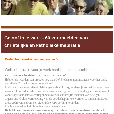
Geloof in je werk - 60 voorbeelden van
christelijke en katholieke inspiratie
Bestel hier zonder verzendkosten >
Welke inspiratie voor je werk haal je uit de christelijke of
katholieke identiteit van je organisatie?
Hebben de waarden van vroeger nog waarde? Bieden ze nog inspiratie voor het werk
van alledag? Hoe inspireren ze anderen?
In dit boek beantwoorden 60 leidinggevenden uit zorg, onderwijs en bedrijfsleven deze
vragen. De veelkleurigheid van de antwoorden is groot. Uit de bijdragen spreekt zowel
vanzelfsprekendheid als verlegenheid over de christelijke identiteit van de eigen
organisatie. Ook is vernieuwing van de boodschap in veel vormen te vinden, naast een
grote gedrevenheid om een eigentijdse verwoording te vinden.
In alle verscheidenheid is er één grote gemene deler:
De liefde voor mens en omgeving inspireert de schrijvers om dingen anders te
doen dan de markt, de overheid en de geseculariseerde samenleving verwachten.