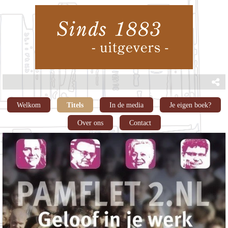
Welkom
Titels
In de media
Je eigen boek?
Over ons
Contact