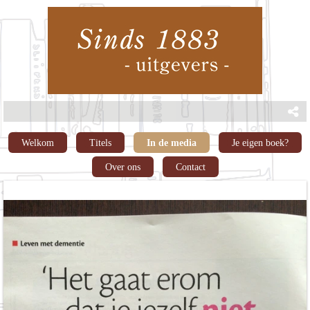
Welkom
Titels
In de media
Je eigen boek?
Over ons
Contact