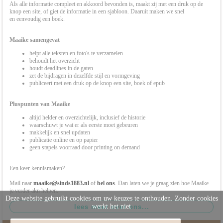
Als alle informatie compleet en akkoord bevonden is, maakt zij met een druk op de
knop een site, of giet de informatie in een sjabloon. Daaruit maken we snel
en eenvoudig een boek.
Maaike samengevat
helpt alle teksten en foto's te verzamelen
behoudt het overzicht
houdt deadlines in de gaten
zet de bijdragen in dezelfde stijl en vormgeving
publiceert met een druk op de knop een site, boek of epub
Pluspunten van Maaike
altijd helder en overzichtelijk, inclusief de historie
waarschuwt je wat er als eerste moet gebeuren
makkelijk en snel updaten
publicatie online en op papier
geen stapels voorraad door printing on demand
Een keer kennismaken?
Mail naar
maaike@sinds1883.nl
of
bel ons
. Dan laten we je graag zien hoe Maaike
je verder akn helpen.
Deze website gebruikt cookies om uw keuzes te onthouden. Zonder cookies
werkt het niet