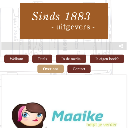
Welkom
Titels
In de media
Je eigen boek?
Over ons
Contact