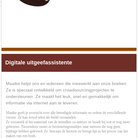
Digitale uitgeefassistente
Maaike helpt ons en iedereen die meewerkt aan onze boeken.
Ze is speciaal ontwikkeld om crowdsourcingprojecten te
ondersteunen. Ze maakt het leuk, snel en gemakkelijk om
informatie via internet aan te leveren.
Maaike geeft je overzicht over alle benodigde informatie en ordent de verschillende
versies. Ze kan zowel tekst als beeld verzamelen.
Ze verzamelt al het materiaal van de tientallen co-auteurs en houdt bij wat er nog moet
gebeuren. Tussendoor stuurt ze herinneringsmailtjes naar mensen die nog geen
bijdrage hebben geleverd. Ze bewaart de historie en brengt lijn in het proces van het
maken van een boek.