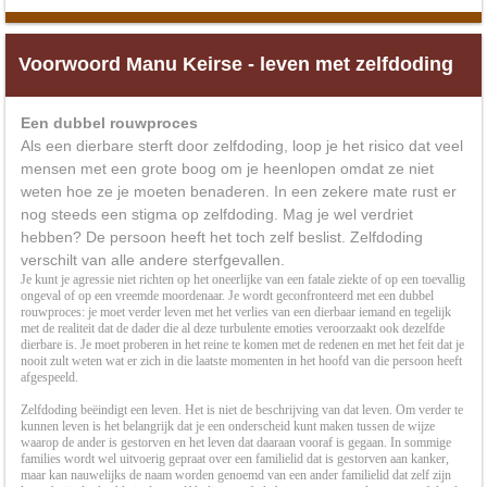
Voorwoord Manu Keirse - leven met zelfdoding
Een dubbel rouwproces
Als een dierbare sterft door zelfdoding, loop je het risico dat veel
mensen met een grote boog om je heenlopen omdat ze niet
weten hoe ze je moeten benaderen. In een zekere mate rust er
nog steeds een stigma op zelfdoding. Mag je wel verdriet
hebben? De persoon heeft het toch zelf beslist. Zelfdoding
verschilt van alle andere sterfgevallen.
Je kunt je agressie niet richten op het oneerlijke van een fatale ziekte of op een toevallig
ongeval of op een vreemde moordenaar. Je wordt geconfronteerd met een dubbel
rouwproces: je moet verder leven met het verlies van een dierbaar iemand en tegelijk
met de realiteit dat de dader die al deze turbulente emoties veroorzaakt ook dezelfde
dierbare is. Je moet proberen in het reine te komen met de redenen en met het feit dat je
nooit zult weten wat er zich in die laatste momenten in het hoofd van die persoon heeft
afgespeeld.
Zelfdoding beëindigt een leven. Het is niet de beschrijving van dat leven. Om verder te
kunnen leven is het belangrijk dat je een onderscheid kunt maken tussen de wijze
waarop de ander is gestorven en het leven dat daaraan vooraf is gegaan. In sommige
families wordt wel uitvoerig gepraat over een familielid dat is gestorven aan kanker,
maar kan nauwelijks de naam worden genoemd van een ander familielid dat zelf zijn