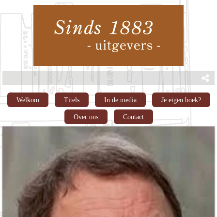
Welkom
Titels
In de media
Je eigen boek?
Over ons
Contact