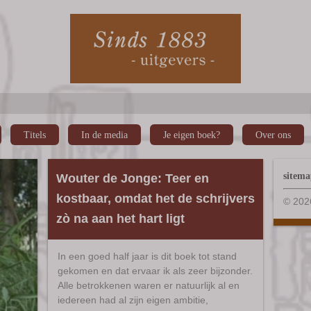
Titels
In de media
Je eigen boek?
Over ons
sitem
Wouter de Jonge: Teer en
kostbaar, omdat het de schrijvers
© 202
zò na aan het hart ligt
In een goed half jaar is dit boek tot stand
gekomen en dat ervaar ik als zeer bijzonder.
Alle betrokkenen waren er natuurlijk al en
iedereen had al zijn eigen ambitie,