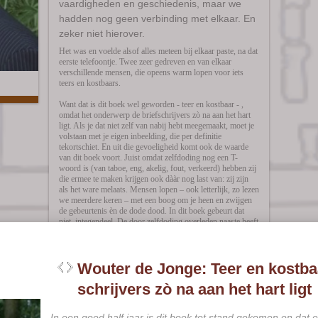
vaardigheden en geschiedenis, maar we
hadden nog geen verbinding met elkaar. En
zeker niet hierover.
Het was en voelde alsof alles meteen bij elkaar paste, na dat
eerste telefoontje. Twee zeer gedreven en van elkaar
verschillende mensen, die opeens warm lopen voor iets
teers en kostbaars.
Want dat is dit boek wel geworden - teer en kostbaar - ,
omdat het onderwerp de briefschrijvers zò na aan het hart
ligt. Als je dat niet zelf van nabij hebt meegemaakt, moet je
volstaan met je eigen inbeelding, die per definitie
tekortschiet. En uit die gevoeligheid komt ook de waarde
van dit boek voort. Juist omdat zelfdoding nog een T-
woord is (van taboe, eng, akelig, fout, verkeerd) hebben zij
die ermee te maken krijgen ook dààr nog last van: zij zijn
als het ware melaats. Mensen lopen – ook letterlijk, zo lezen
we meerdere keren – met een boog om je heen en zwijgen
de gebeurtenis èn de dode dood. In dit boek gebeurt dat
niet, integendeel. De door zelfdoding overleden naaste heeft
hier een naam en zijn of haar familielid krijgt uitgebreid de
gelegenheid om aan de eigen gevoelens en ervaringen
woorden te geven. Om aan de wereld te vertellen hoe
verdrietig en wanhopig en woedend je kan zijn. En hoe er
(weer) sprake kan komen van begrip, respect, hoop. En van
liefde. Daarmee is dit boek zo kostbaar geworden. De
briefschrijvers hebben – eindelijk? – een breder platform
om zich te uiten. De daad zelf en de schrijvers krijgen
erkenning. De lezers verdienen herkenning. En het helpt