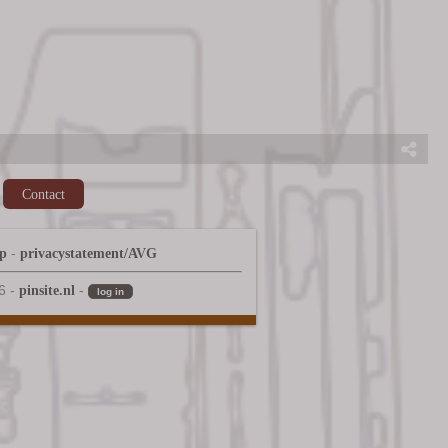
Contact
-
ap
privacystatement/AVG
6 -
-
pinsite.nl