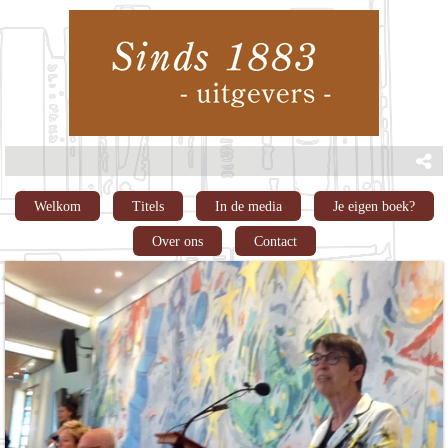
Welkom
Titels
In de media
Je eigen boek?
Over ons
Contact